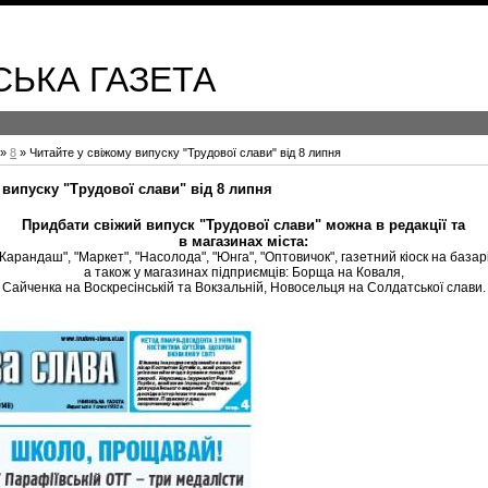
НСЬКА ГАЗЕТА
»
8
» Читайте у свіжому випуску "Трудової слави" від 8 липня
 випуску "Трудової слави" від 8 липня
Придбати свіжий випуск "Трудової слави" можна в редакції та
в магазинах міста:
"Карандаш", "Маркет", "Насолода", "Юнга", "Оптовичок", газетний кіоск на базарі
а також у магазинах підприємців: Борща на Коваля,
Сайченка на Воскресінській та Вокзальній, Новосельця на Солдатської слави.