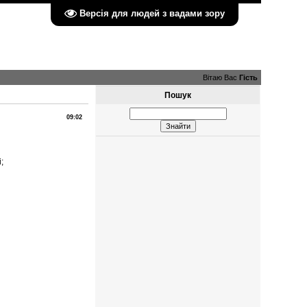
Версія для людей з вадами зору
Вітаю Вас
Гість
Пошук
09:02
;