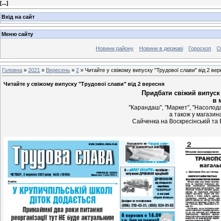
[
...
]
Вхід на сайт
Меню сайту
Новини району
Новини в державі
Гороскоп
О
Головна
»
2021
»
Вересень
»
2
» Читайте у свіжому випуску "Трудової слави" від 2 ве
Читайте у свіжому випуску "Трудової слави" від 2 вересня
Придбати свіжий випуск 
в 
"Карандаш", "Маркет", "Насолода"
а також у магазин
Сайченка на Воскресінській та 