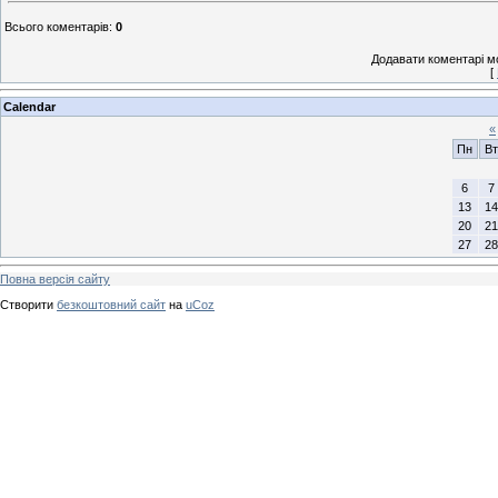
Всього коментарів
:
0
Додавати коментарі м
[
Calendar
«
Пн
Вт
6
7
13
14
20
21
27
28
Повна версія сайту
Створити
безкоштовний сайт
на
uCoz