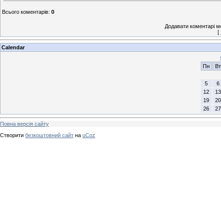
Всього коментарів
:
0
Додавати коментарі м
[
Calendar
Пн
Вт
5
6
12
13
19
20
26
27
Повна версія сайту
Створити
безкоштовний сайт
на
uCoz