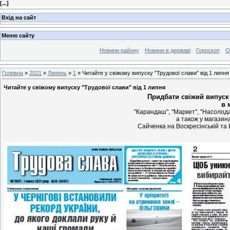
[
...
]
Вхід на сайт
Меню сайту
Новини району
Новини в державі
Гороскоп
О
Головна
»
2021
»
Липень
»
1
» Читайте у свіжому випуску "Трудової слави" від 1 липня
Читайте у свіжому випуску "Трудової слави" від 1 липня
Придбати свіжий випуск 
в 
"Карандаш", "Маркет", "Насолода"
а також у магазин
Сайченка на Воскресінській та 