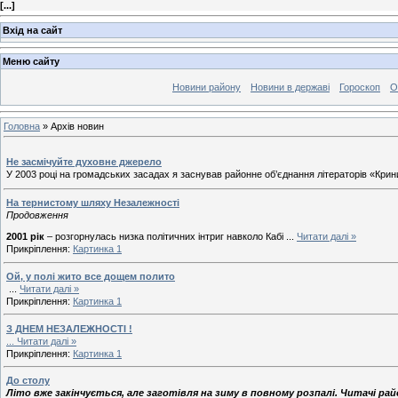
[
...
]
Вхід на сайт
Меню сайту
Новини району
Новини в державі
Гороскоп
О
Головна
»
Архів новин
Не засмічуйте духовне джерело
У 2003 році на громадських засадах я заснував районне об’єднання літераторів «Кри
На тернистому шляху Незалежності
Продовження
2001 рік
– розгорнулась низка політичних інтриг навколо Кабі
...
Читати далі »
Прикріплення:
Картинка 1
Ой, у полі жито все дощем полито
...
Читати далі »
Прикріплення:
Картинка 1
З ДНЕМ НЕЗАЛЕЖНОСТІ !
...
Читати далі »
Прикріплення:
Картинка 1
До столу
Літо вже закінчується, але заготівля на зиму в повному розпалі. Читачі р