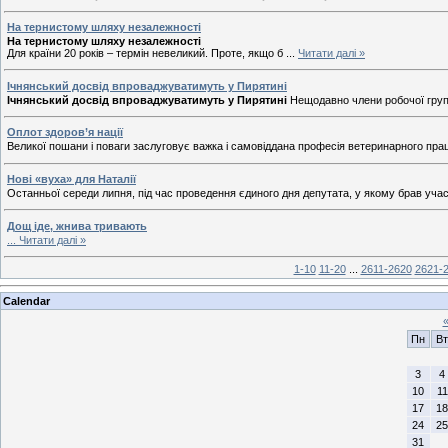
На тернистому шляху незалежності
На тернистому шляху незалежності
Для країни 20 років – термін невеликий. Проте, якщо б
...
Читати далі »
Ічнянський досвід впроваджуватимуть у Пирятині
Ічнянський досвід впроваджуватимуть у Пирятині
Нещодавно члени робочої групи
Оплот здоров’я нації
Великої пошани і поваги заслуговує важка і самовіддана професія ветеринарного прац
Нові «вуха» для Наталії
Останньої середи липня, під час проведення єдиного дня депутата, у якому брав уча
Дощ іде, жнива тривають
...
Читати далі »
1-10
11-20
...
2611-2620
2621-
Calendar
Пн
Вт
3
4
10
11
17
18
24
25
31