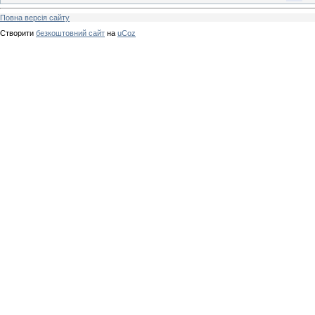
Повна версія сайту
Створити
безкоштовний сайт
на
uCoz