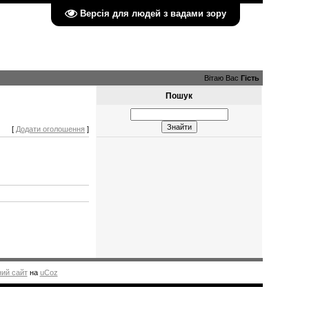
Версія для людей з вадами зору
Вітаю Вас
Гість
Пошук
[
Додати оголошення
]
ий сайт
на
uCoz