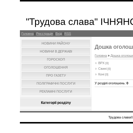
"Трудова слава" ІЧНЯ
Головна
|
Реєстрація
|
Вхід
|
RSS
НОВИНИ РАЙОНУ
Дошка оголо
НОВИНИ В ДЕРЖАВІ
Головна
»
Дошка оголош
ГОРОСКОП
ВРХ
[0]
ОГОЛОШЕННЯ
Свині
[0]
Коні
[0]
ПРО ГАЗЕТУ
У розділі оголошень
:
0
ПОЛІГРАФІЧНІ ПОСЛУГИ
РЕКЛАМНІ ПОСЛУГИ
Категорії розділу
Трудова слава© 