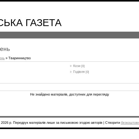
НСЬКА ГАЗЕТА
шень
ень
» Тваринництво
Кози
[0]
Годівля
[0]
Не знайдено матеріалів, доступних для перегляду
2026 р. Передрук матеріалів лише за письмовою згодою авторів
|
Створити
безкоштовн