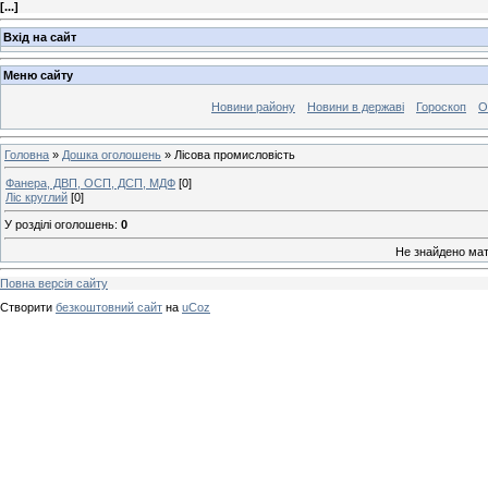
[
...
]
Вхід на сайт
Меню сайту
Новини району
Новини в державі
Гороскоп
О
Головна
»
Дошка оголошень
» Лісова промисловість
Фанера, ДВП, ОСП, ДСП, МДФ
[0]
Ліс круглий
[0]
У розділі оголошень
:
0
Не знайдено мат
Повна версія сайту
Створити
безкоштовний сайт
на
uCoz