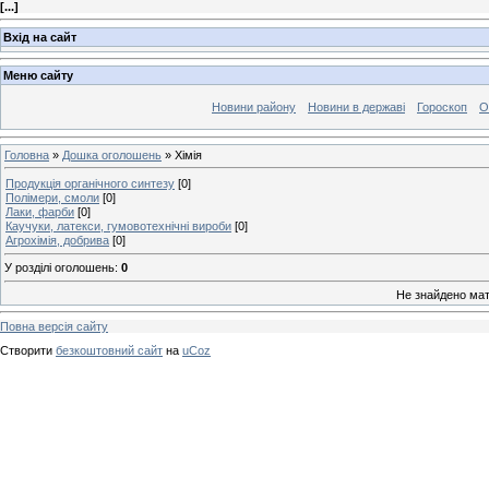
[
...
]
Вхід на сайт
Меню сайту
Новини району
Новини в державі
Гороскоп
О
Головна
»
Дошка оголошень
» Хімія
Продукція органічного синтезу
[0]
Полімери, смоли
[0]
Лаки, фарби
[0]
Каучуки, латекси, гумовотехнічні вироби
[0]
Агрохімія, добрива
[0]
У розділі оголошень
:
0
Не знайдено мат
Повна версія сайту
Створити
безкоштовний сайт
на
uCoz