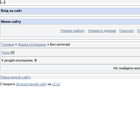
[
...
]
Вхід на сайт
Меню сайту
Новини району
Новини в державі
Гороскоп
О
Головна
»
Дошка оголошень
» Без категорії
Різне
[0]
У розділі оголошень
:
0
Не знайдено мат
Повна версія сайту
Створити
безкоштовний сайт
на
uCoz